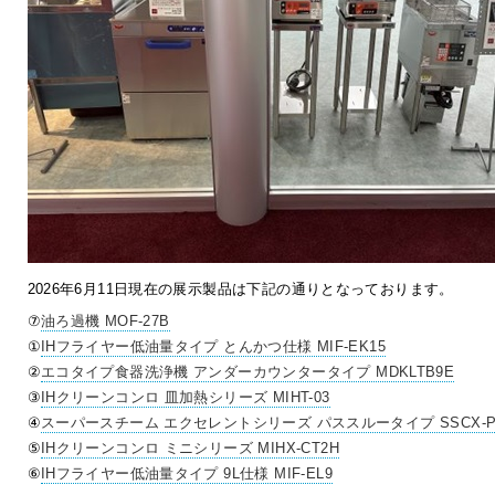
2026年6月11日現在の展示製品は下記の通りとなっております。
⑦
油ろ過機
MOF-27B
①
IHフライヤー低油量タイプ とんかつ仕様
MIF-EK15
②
エコタイプ食器洗浄機 アンダーカウンタータイプ
MDKLTB9E
③
IHクリーンコンロ 皿加熱シリーズ
MIHT-03
④
スーパースチーム エクセレントシリーズ パススルータイプ
SSCX-P
⑤
IHクリーンコンロ ミニシリーズ
MIHX-CT2H
⑥
IHフライヤー低油量タイプ 9L仕様
MIF-EL9