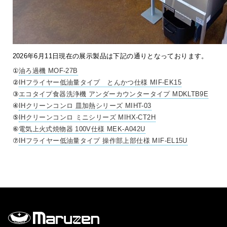
2026年6月11日現在の展示製品は下記の通りとなっております。
①
油ろ過機
MOF-27B
②
IHフライヤー低油量タイプ とんかつ仕様
MIF-EK15
③
エコタイプ食器洗浄機 アンダーカウンタータイプ
MDKLTB9E
④
IHクリーンコンロ 皿加熱シリーズ
MIHT-03
⑤
IHクリーンコンロ ミニシリーズ
MIHX-CT2H
⑥
電気上火式焼物器 100V仕様
MEK-A042U
⑦
IHフライヤー低油量タイプ 操作部上部仕様
MIF-EL15U