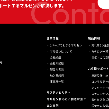
Conta
ポートする
マルゼンが解決します。
企業情報
製品情報
1ページでわかるマルゼン
売れ筋5つ星
マルゼンについて
カタログ一覧
会社組織
電気・ガス別
号
会社の経歴
お客様サポー
製品の開発
納入実績例
厨房設計・施
事業所一覧
コンサルテー
アフターサー
サステナビリティ
スチコン使い
マルゼン食みらい創造財団
海外出店をご
導入事例
栄養士のお悩