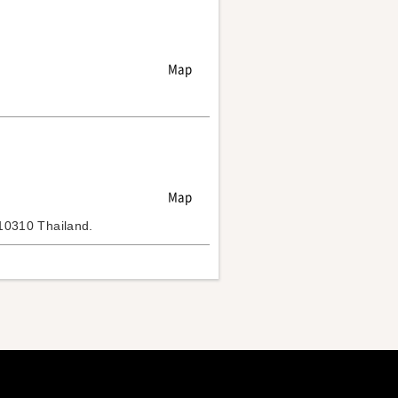
Map
Map
0310 Thailand.