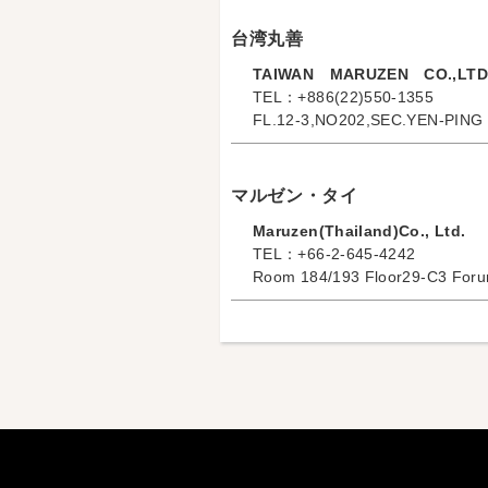
台湾丸善
TAIWAN MARUZEN CO.,LTD
TEL：+886(22)550-1355
FL.12-3,NO202,SEC.YEN-PING
マルゼン・タイ
Maruzen(Thailand)Co., Ltd.
TEL：+66-2-645-4242
Room 184/193 Floor29-C3 Foru