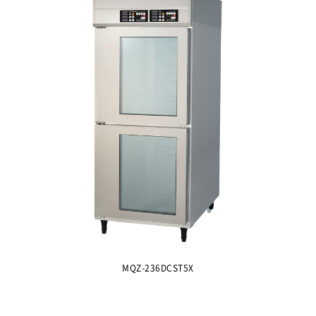
MQZ-236DCST5X