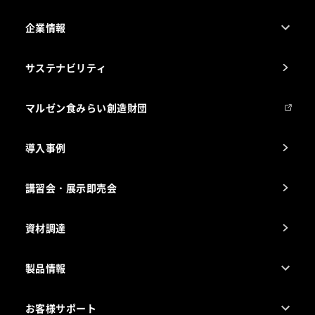
企業情報
1ページでわかるマルゼン
サステナビリティ
マルゼンについて
会社組織
マルゼン食みらい創造財団
会社の経歴
導入事例
製品の開発
納入実績例
講習会・展示即売会
事業所一覧
資材調達
製品情報
売れ筋5つ星製品
お客様サポート