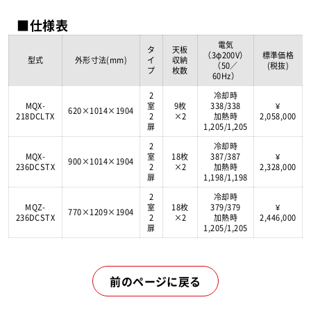
■仕様表
電気
タ
天板
（3φ200V）
標準価格
型式
外形寸法(mm)
イ
収納
（50／
(税抜)
プ
枚数
60Hz）
2
冷却時
MQX-
室
9枚
338/338
¥
620×1014×1904
218DCLTX
2
×2
加熱時
2,058,000
扉
1,205/1,205
2
冷却時
MQX-
室
18枚
387/387
¥
900×1014×1904
236DCSTX
2
×2
加熱時
2,328,000
扉
1,198/1,198
2
冷却時
MQZ-
室
18枚
379/379
¥
770×1209×1904
236DCSTX
2
×2
加熱時
2,446,000
扉
1,205/1,205
前のページに戻る