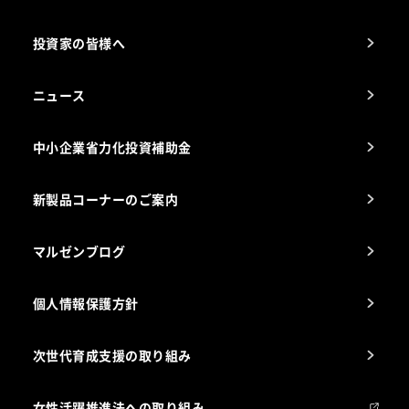
カタログ一覧
厨房設計・施工のご相談（無料）
電気・ガス別厨房機器
投資家の皆様へ
コンサルテーションのご案内
アフターサービスお問合せ先
ニュース
スチコン使いこなし講座
中小企業省力化投資補助金
海外出店をご検討のお客様へ
栄養士のお悩み解決室
新製品コーナーのご案内
マルゼンブログ
個人情報保護方針
次世代育成支援の取り組み
女性活躍推進法への取り組み