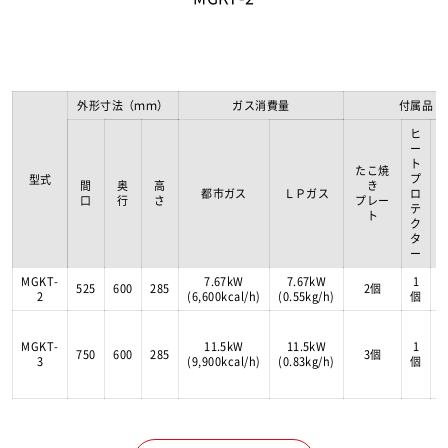
外形寸法（ｍｍ）
ガス消費量
付属品
ヒ
ー
ト
たこ焼
プ
型式
間
奥
高
き
都市ガス
ＬＰガス
ロ
口
行
さ
プレー
テ
ト
ク
タ
ー
MGKT-
7.67kW
7.67kW
1
525
600
285
2個
2
(6,600kcal/h)
(0.55kg/h)
個
MGKT-
11.5kW
11.5kW
1
750
600
285
3個
3
(9,900kcal/h)
(0.83kg/h)
個