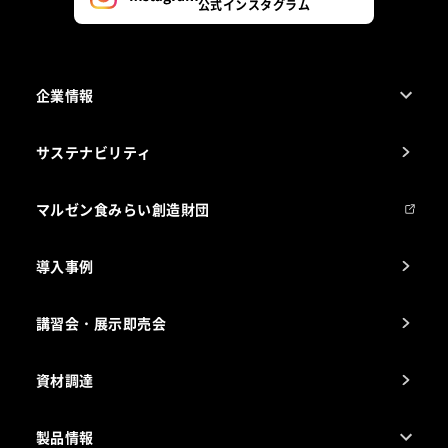
公式インスタグラム
企業情報
1ページでわかるマルゼン
サステナビリティ
マルゼンについて
会社組織
マルゼン食みらい創造財団
会社の経歴
導入事例
製品の開発
納入実績例
講習会・展示即売会
事業所一覧
資材調達
製品情報