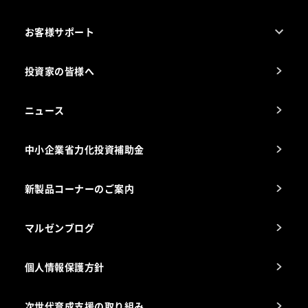
売れ筋5つ星製品
お客様サポート
カタログ一覧
厨房設計・施工のご相談（無料）
電気・ガス別厨房機器
投資家の皆様へ
コンサルテーションのご案内
アフターサービスお問合せ先
ニュース
スチコン使いこなし講座
中小企業省力化投資補助金
海外出店をご検討のお客様へ
栄養士のお悩み解決室
新製品コーナーのご案内
マルゼンブログ
個人情報保護方針
次世代育成支援の取り組み