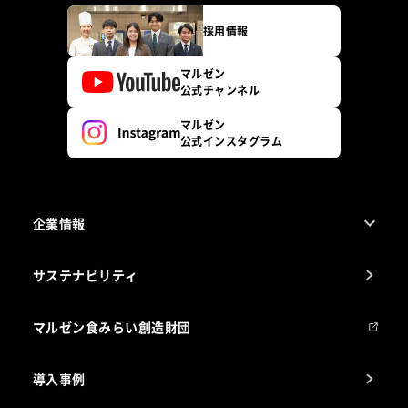
採用情報
マルゼン
公式チャンネル
マルゼン
公式インスタグラム
企業情報
1ページでわかるマルゼン
サステナビリティ
マルゼンについて
会社組織
マルゼン食みらい創造財団
会社の経歴
導入事例
製品の開発