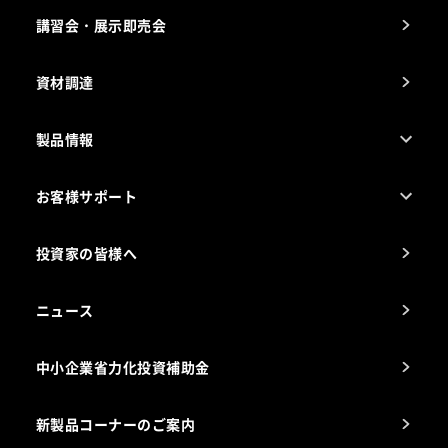
納入実績例
講習会・展示即売会
事業所一覧
資材調達
製品情報
売れ筋5つ星製品
お客様サポート
カタログ一覧
厨房設計・施工のご相談（無料）
電気・ガス別厨房機器
投資家の皆様へ
コンサルテーションのご案内
アフターサービスお問合せ先
ニュース
スチコン使いこなし講座
中小企業省力化投資補助金
海外出店をご検討のお客様へ
栄養士のお悩み解決室
新製品コーナーのご案内