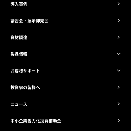
導入事例
製品の開発
納入実績例
講習会・展示即売会
事業所一覧
資材調達
製品情報
売れ筋5つ星製品
お客様サポート
カタログ一覧
厨房設計・施工のご相談（無料）
電気・ガス別厨房機器
投資家の皆様へ
コンサルテーションのご案内
アフターサービスお問合せ先
ニュース
スチコン使いこなし講座
中小企業省力化投資補助金
海外出店をご検討のお客様へ
栄養士のお悩み解決室